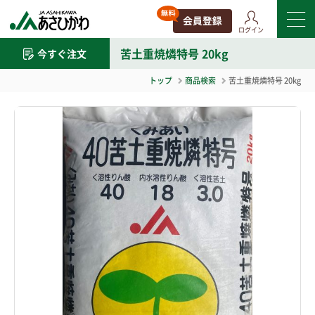
ログイン
苦土重焼燐特号 20kg
今すぐ注文
トップ
商品検索
苦土重焼燐特号 20kg