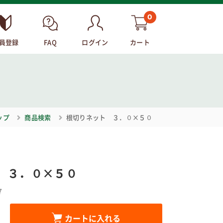
0
員登録
FAQ
ログイン
カート
ップ
商品検索
根切りネット ３．０×５０
 ３．０×５０
7
カートに入れる