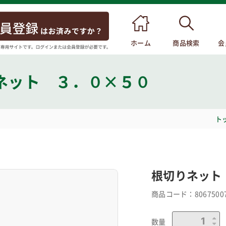
ホーム
商品検索
会
ネット ３．０×５０
ト
根切りネット
商品コード：
8067500
数量