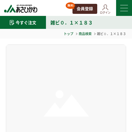
ログイン
雑ビ０．１×１８３
今すぐ注文
トップ
商品検索
雑ビ０．１×１８３