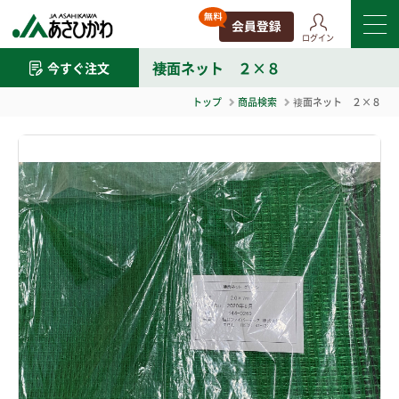
ログイン
褄面ネット ２×８
今すぐ注文
トップ
商品検索
褄面ネット ２×８