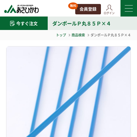
ログイン
ダンポールＰ丸８５Ｐ×４
今すぐ注文
トップ
商品検索
ダンポールＰ丸８５Ｐ×４