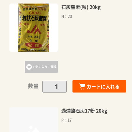
石灰窒素(粒) 20kg
N：20
お気に入りに登録
数量
カートに入れる
過燐酸石灰17粉 20kg
P：17